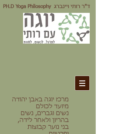
PH.D Yoga Philosophy ד"ר רותי ויינברג
Youtube
מרכז יוגה באבן יהודה
מיועד לכולם
נשים וגברים, נשים
בהריון ולאחר לידה,
בני נוער
קבוצות